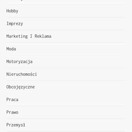
a
Hobby
w
Imprezy
p
Marketing I Reklama
i
Moda
s
Motoryzacja
u
Nieruchomości
Obcojęzyczne
Praca
Prawo
Przemysł