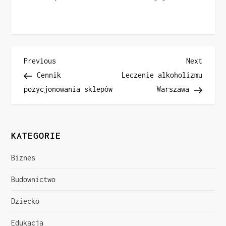
N
Previous
Next
Previous
Next
Post
Post
Cennik
Leczenie alkoholizmu
a
pozycjonowania sklepów
Warszawa
w
i
KATEGORIE
g
Biznes
a
Budownictwo
c
Dziecko
j
Edukacja