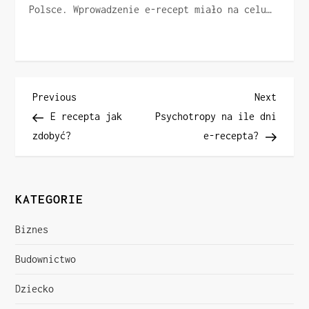
Polsce. Wprowadzenie e-recept miało na celu…
N
Previous
Next
Previous
Next
Post
Post
E recepta jak
Psychotropy na ile dni
a
zdobyć?
e-recepta?
w
i
KATEGORIE
g
Biznes
a
Budownictwo
c
Dziecko