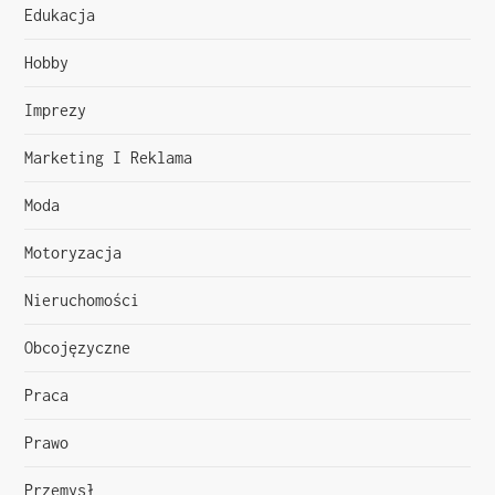
j
Edukacja
a
Hobby
w
Imprezy
p
Marketing I Reklama
i
Moda
s
Motoryzacja
u
Nieruchomości
Obcojęzyczne
Praca
Prawo
Przemysł