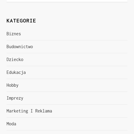
w
i
KATEGORIE
g
Biznes
a
Budownictwo
c
Dziecko
j
Edukacja
a
Hobby
w
Imprezy
p
Marketing I Reklama
i
Moda