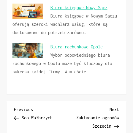
Biuro księgowe Nowy Sącz
Biura księgowe w Nowym Sączu
oferują szeroki wachlarz usług, które są
dostosowane do potrzeb zarówno…
Biura rachunkowe Opole
Wybór odpowiedniego biura
rachunkowego w Opolu może być kluczowy dla
sukcesu każdej firmy. W mieście…
N
Previous
Next
Previous
Next
Post
Post
Seo Wałbrzych
Zakładanie ogrodów
a
Szczecin