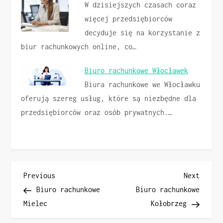
W dzisiejszych czasach coraz
więcej przedsiębiorców
decyduje się na korzystanie z
biur rachunkowych online, co…
Biuro rachunkowe Włocławek
Biura rachunkowe we Włocławku
oferują szereg usług, które są niezbędne dla
przedsiębiorców oraz osób prywatnych.…
N
Previous
Next
Previous
Next
Post
Post
Biuro rachunkowe
Biuro rachunkowe
a
Mielec
Kołobrzeg
w