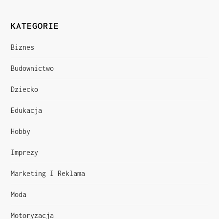
i
KATEGORIE
g
Biznes
a
Budownictwo
c
Dziecko
j
Edukacja
a
Hobby
w
Imprezy
p
Marketing I Reklama
i
Moda
s
Motoryzacja