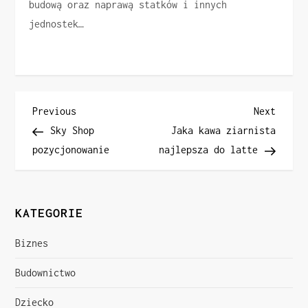
budową oraz naprawą statków i innych
jednostek…
N
Previous
Next
Previous
Next
Post
Post
Sky Shop
Jaka kawa ziarnista
a
pozycjonowanie
najlepsza do latte
w
i
KATEGORIE
g
Biznes
a
Budownictwo
c
Dziecko