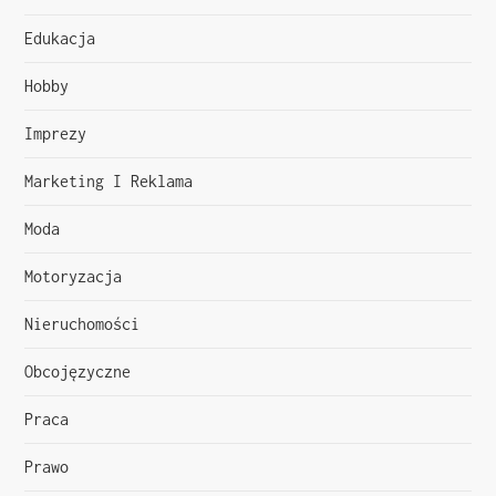
j
Edukacja
a
Hobby
w
Imprezy
p
Marketing I Reklama
i
Moda
s
Motoryzacja
u
Nieruchomości
Obcojęzyczne
Praca
Prawo