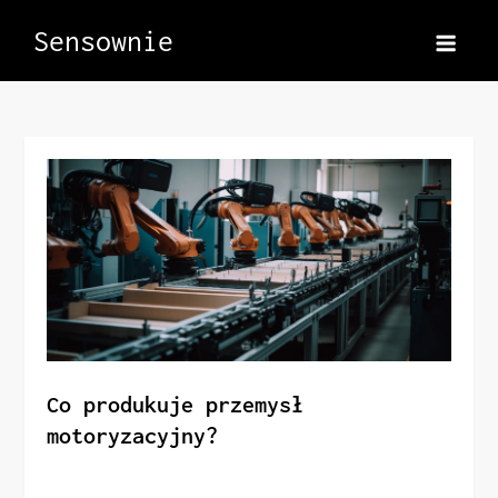
Skip
Sensownie
to
content
Co produkuje przemysł
motoryzacyjny?