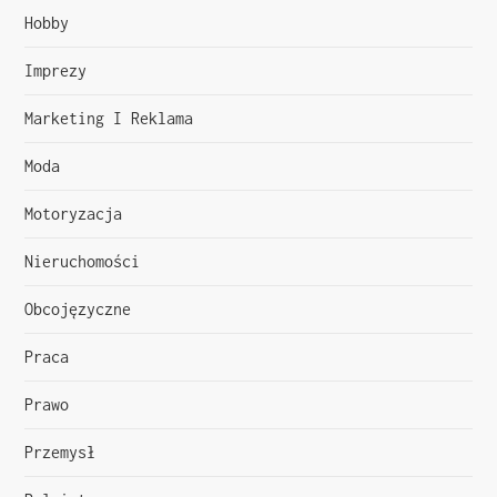
a
Hobby
w
Imprezy
p
Marketing I Reklama
i
Moda
s
Motoryzacja
u
Nieruchomości
Obcojęzyczne
Praca
Prawo
Przemysł