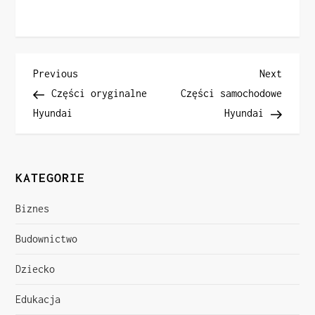
N
Previous
Next
Previous
Next
Post
Post
Części oryginalne
Części samochodowe
a
Hyundai
Hyundai
w
i
KATEGORIE
g
Biznes
a
Budownictwo
c
Dziecko
j
Edukacja