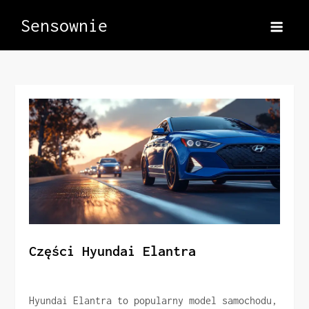
Skip
Sensownie
to
content
Części Hyundai Elantra
Hyundai Elantra to popularny model samochodu,