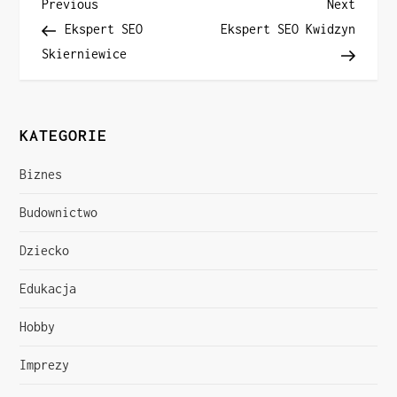
N
Previous
Next
Previous
Next
Post
Post
Ekspert SEO
Ekspert SEO Kwidzyn
a
Skierniewice
w
i
KATEGORIE
g
Biznes
a
Budownictwo
c
Dziecko
j
Edukacja
a
Hobby
w
Imprezy