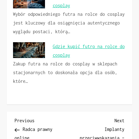
cosplay
Wybór odpowiedniego futra na rolce do cosplay
jest kluczowy dla osiągnięcia autentycznego
wyglądu postaci, którą…
Gdzie kupić futro na rolce do
cosplay
Zakup futra na rolce do cosplay w sklepach
stacjonarnych to doskonała opcja dla osób,
które…
N
Previous
Next
Previous
Next
Post
Post
Radca prawny
Implanty
a
online
przeciwwskazania –