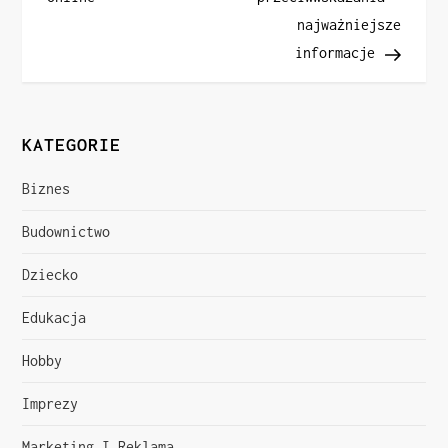
najważniejsze
w
informacje
i
g
KATEGORIE
a
Biznes
c
Budownictwo
j
Dziecko
a
Edukacja
w
Hobby
p
Imprezy
i
Marketing I Reklama