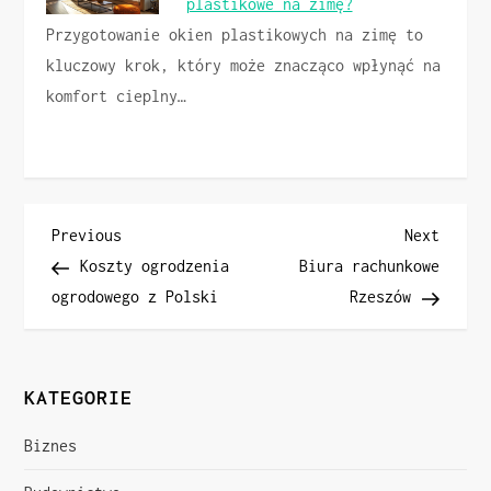
plastikowe na zimę?
Przygotowanie okien plastikowych na zimę to
kluczowy krok, który może znacząco wpłynąć na
komfort cieplny…
N
Previous
Next
Previous
Next
Post
Post
Koszty ogrodzenia
Biura rachunkowe
a
ogrodowego z Polski
Rzeszów
w
i
KATEGORIE
g
Biznes
a