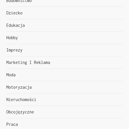
Budownictwo
c
Dziecko
j
Edukacja
a
Hobby
w
Imprezy
p
Marketing I Reklama
i
Moda
s
Motoryzacja
u
Nieruchomości
Obcojęzyczne
Praca