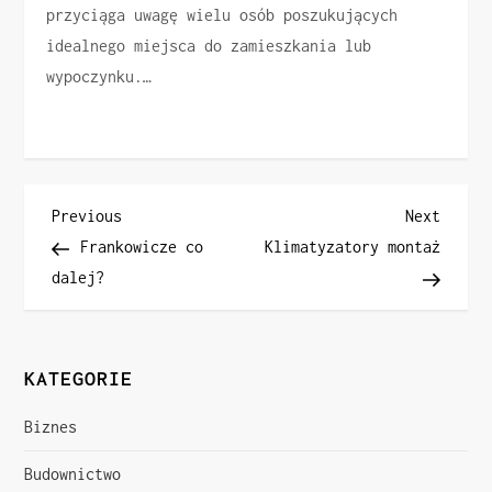
przyciąga uwagę wielu osób poszukujących
idealnego miejsca do zamieszkania lub
wypoczynku.…
N
Previous
Next
Previous
Next
Post
Post
Frankowicze co
Klimatyzatory montaż
a
dalej?
w
i
KATEGORIE
g
Biznes
a
Budownictwo