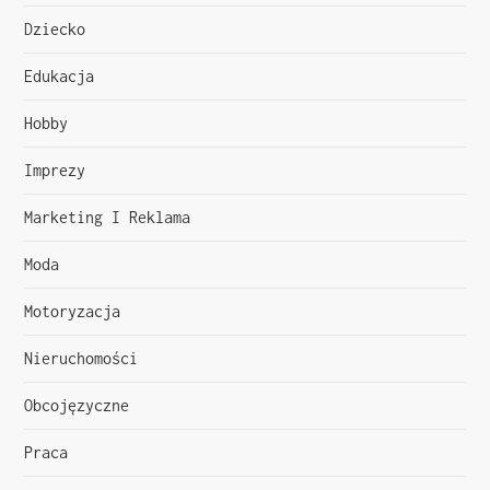
c
Dziecko
j
Edukacja
a
Hobby
w
Imprezy
p
Marketing I Reklama
i
Moda
s
Motoryzacja
u
Nieruchomości
Obcojęzyczne
Praca