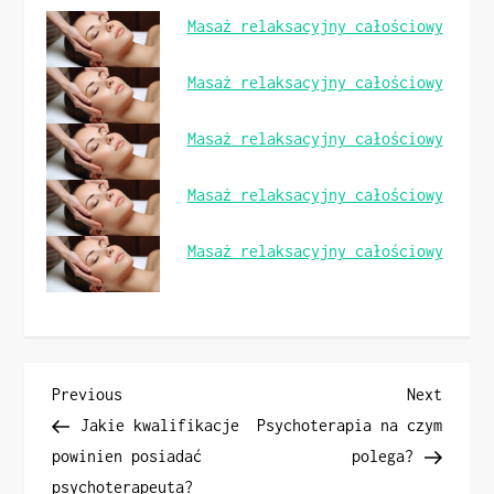
Masaż relaksacyjny całościowy
Masaż relaksacyjny całościowy
Masaż relaksacyjny całościowy
Masaż relaksacyjny całościowy
Masaż relaksacyjny całościowy
N
Previous
Next
Previous
Next
Post
Post
Jakie kwalifikacje
Psychoterapia na czym
a
powinien posiadać
polega?
psychoterapeuta?