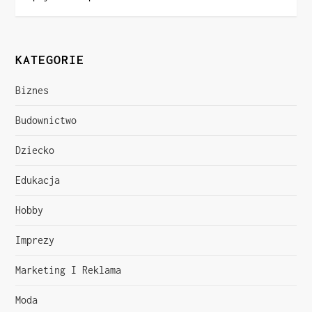
w
i
KATEGORIE
g
a
Biznes
c
Budownictwo
Dziecko
j
Edukacja
a
Hobby
w
Imprezy
p
Marketing I Reklama
i
Moda
s