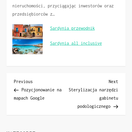
nieruchomości, przyciągając inwestorów oraz
przedsiębiorców z…
Sardynia przewodnik
Sardynia all inclusive
N
Previous
Next
Previous
Next
Post
Post
Pozycjonowanie na
Sterylizacja narzędzi
a
mapach Google
gabinetu
podologicznego
w
i