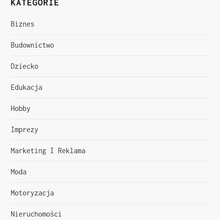
KATEGORIE
g
a
Biznes
c
Budownictwo
Dziecko
j
Edukacja
a
Hobby
w
Imprezy
p
Marketing I Reklama
i
Moda
s
Motoryzacja
u
Nieruchomości