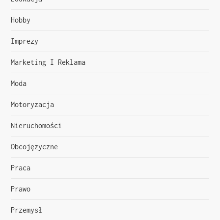
a
Hobby
w
Imprezy
p
Marketing I Reklama
i
Moda
s
Motoryzacja
u
Nieruchomości
Obcojęzyczne
Praca
Prawo
Przemysł