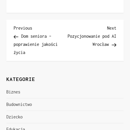
N
Previous
Next
Previous
Next
Post
Post
Dom seniora –
Pozycjonowanie pod AI
a
poprawienie jakości
Wrocław
życia
w
i
KATEGORIE
g
a
Biznes
c
Budownictwo
Dziecko
j
Edukacja