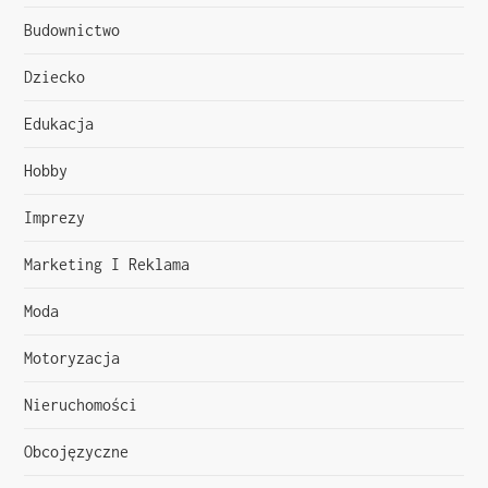
a
Budownictwo
c
Dziecko
j
Edukacja
a
Hobby
w
Imprezy
p
Marketing I Reklama
i
Moda
s
Motoryzacja
u
Nieruchomości
Obcojęzyczne