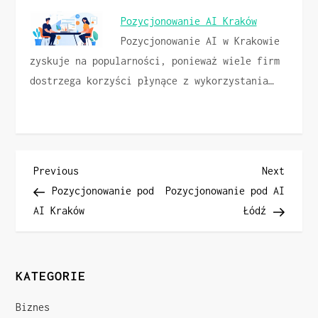
Pozycjonowanie AI Kraków
Pozycjonowanie AI w Krakowie
zyskuje na popularności, ponieważ wiele firm
dostrzega korzyści płynące z wykorzystania…
N
Previous
Next
Previous
Next
Post
Post
Pozycjonowanie pod
Pozycjonowanie pod AI
a
AI Kraków
Łódź
w
i
KATEGORIE
g
Biznes