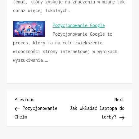
temat, który zyskuje na znaczeniu w miarę jak
coraz więcej lokalnych…
Pozycjonowanie Google
Pozycjonowanie Google to
proces, który ma na celu zwiększenie
widoczności strony internetowej w wynikach
wyszukiwania.…
N
Previous
Next
Previous
Next
Post
Post
Pozycjonowanie
Jak wkładać laptopa do
a
Chełm
torby?
w