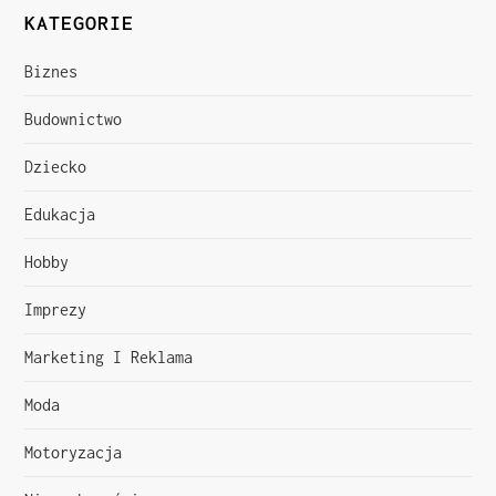
i
KATEGORIE
g
Biznes
a
Budownictwo
c
Dziecko
j
Edukacja
a
Hobby
w
Imprezy
p
Marketing I Reklama
i
Moda
s
Motoryzacja