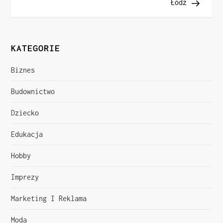
Łódź
w
i
KATEGORIE
g
Biznes
a
Budownictwo
c
Dziecko
j
Edukacja
a
Hobby
w
Imprezy
p
Marketing I Reklama
i
Moda