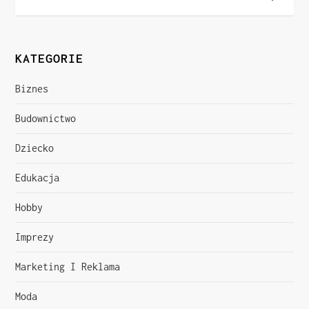
w
i
KATEGORIE
g
a
Biznes
c
Budownictwo
Dziecko
j
Edukacja
a
Hobby
w
Imprezy
p
Marketing I Reklama
i
Moda
s