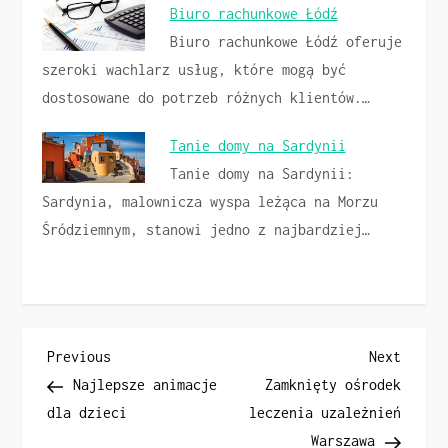
Biuro rachunkowe Łódź
Biuro rachunkowe Łódź oferuje
szeroki wachlarz usług, które mogą być
dostosowane do potrzeb różnych klientów.…
Tanie domy na Sardynii
Tanie domy na Sardynii:
Sardynia, malownicza wyspa leżąca na Morzu
Śródziemnym, stanowi jedno z najbardziej…
N
Previous
Next
Previous
Next
Post
Post
Najlepsze animacje
Zamknięty ośrodek
a
dla dzieci
leczenia uzależnień
Warszawa