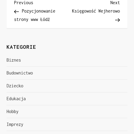
N
Previous
Next
Previous
Next
Post
Post
Pozycjonowanie
Księgowość Wejherowo
a
strony www Łódź
w
i
KATEGORIE
g
Biznes
a
Budownictwo
c
Dziecko
j
Edukacja
a
Hobby
w
Imprezy