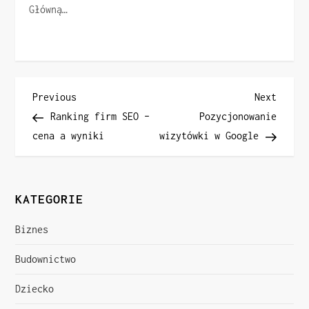
Główną…
N
Previous
Next
Previous
Next
Post
Post
Ranking firm SEO –
Pozycjonowanie
a
cena a wyniki
wizytówki w Google
w
i
KATEGORIE
g
Biznes
a
Budownictwo
c
Dziecko