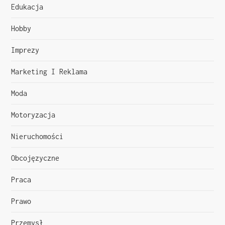
j
Edukacja
a
Hobby
w
Imprezy
p
Marketing I Reklama
i
Moda
s
Motoryzacja
u
Nieruchomości
Obcojęzyczne
Praca
Prawo
Przemysł