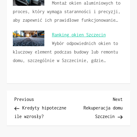
Montaż okien aluminiowych to
proces, który wymaga staranności i precyzji,
aby zapewnić ich prawidłowe funkcjonowanie…
Ranking okien Szczecin
Wybór odpowiednich okien to
kluczowy element podczas budowy lub remontu
domu, szczególnie w Szczecinie, gdzie…
N
Previous
Next
Previous
Next
Post
Post
Kredyty hipoteczne
Rekuperacja domu
a
ile wzrosły?
Szczecin
w