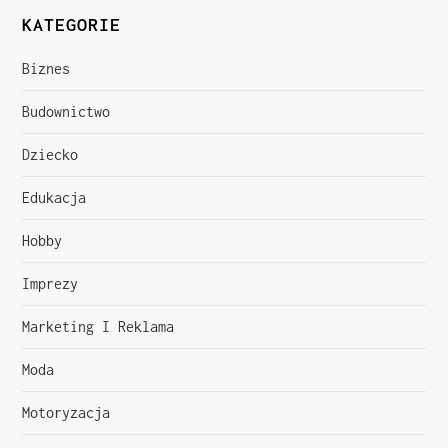
i
KATEGORIE
g
Biznes
a
Budownictwo
c
Dziecko
j
Edukacja
a
Hobby
w
Imprezy
p
Marketing I Reklama
i
Moda
s
Motoryzacja