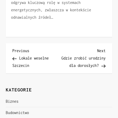
odgrywa kluczową rolę w systemach
energetycznych, zwłaszcza w kontekście
odnawialnych źródeł…
N
Previous
Next
Previous
Next
Post
Post
Lokale weselne
Gdzie zrobić urodziny
a
Szczecin
dla dorosłych?
w
i
KATEGORIE
g
Biznes
a
Budownictwo