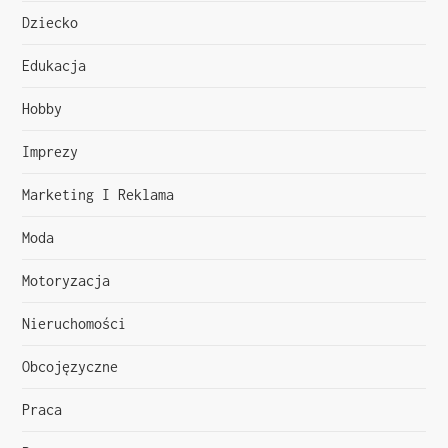
c
Dziecko
j
Edukacja
a
Hobby
w
Imprezy
p
Marketing I Reklama
i
Moda
s
Motoryzacja
u
Nieruchomości
Obcojęzyczne
Praca