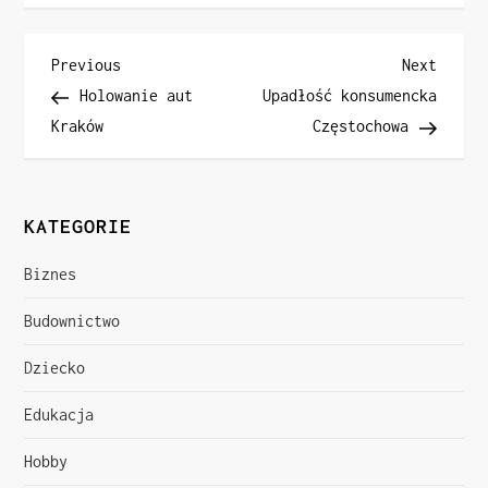
N
Previous
Next
Previous
Next
Post
Post
Holowanie aut
Upadłość konsumencka
a
Kraków
Częstochowa
w
i
KATEGORIE
g
Biznes
a
Budownictwo
c
Dziecko
j
Edukacja
a
Hobby