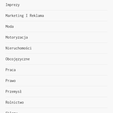
w
Imprezy
p
Marketing I Reklama
i
Moda
s
Motoryzacja
u
Nieruchomości
Obcojęzyczne
Praca
Prawo
Przemysł
Rolnictwo